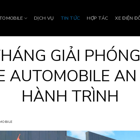
UTOMOBILE
DỊCH VỤ
TIN TỨC
HỢP TÁC
XE ĐIỆN Đ
HÁNG GIẢI PHÓNG
E AUTOMOBILE AN
HÀNH TRÌNH
MOBILE