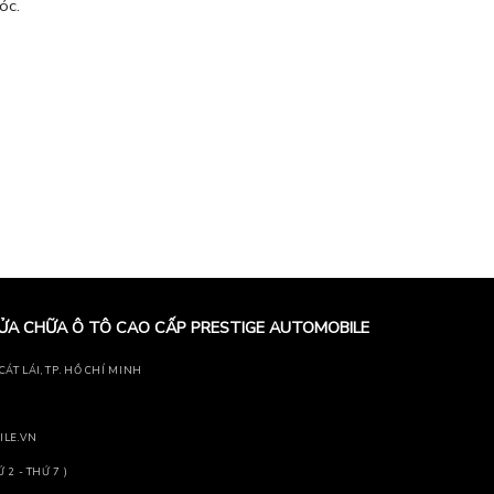
óc.
ỬA CHỮA Ô TÔ CAO CẤP PRESTIGE AUTOMOBILE
ÁT LÁI, TP. HỒ CHÍ MINH
ILE.VN
2 - THỨ 7 )