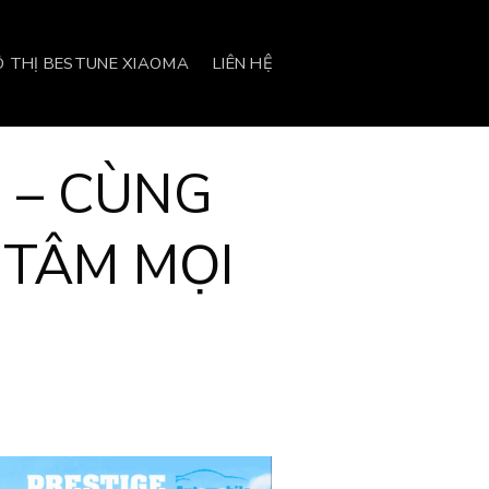
Ô THỊ BESTUNE XIAOMA
LIÊN HỆ
 – CÙNG
 TÂM MỌI