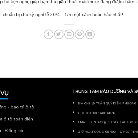
hờ tiện nghi, giúp bạn thư giãn thoải mái khi xe đang được chăm s
chuẩn bị cho kỳ nghỉ lễ 30/4 – 1/5 một cách hoàn hảo nhất!
TRUNG TÂM BẢO DƯỠNG VÀ S
 VỤ
ĐỊA CHỈ:
19 TRẦN QUÝ KIÊN, PHƯỜNG C
ng - bảo trì ô tô
HOTLINE:
082 688 6878
a ô tô toàn diện
EMAIL:
CONTACT@PRESTIGEAUTOMOB
 - Đồng sơn
GIỜ HOẠT ĐỘNG: 08H00 - 17H30 ( THỨ 